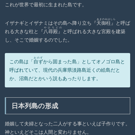
これが世界で最初に生まれた島です。
あまのみはしら
イザナギとイザナミはその島へ降り立ち『
天御柱』
と呼ば
やひろどの
れる大きな柱と『
八尋殿』
と呼ばれる大きな宮殿を建築
し、そこで婚姻するのでした。
おのず
この島は「
自ず
から固まった島」としてオノゴロ島と
呼ばれていて、現代の兵庫県淡路島近くの絵島だと
か、沼島だとかいう説もあったりします。
日本列島の形成
婚姻して夫婦となった二人がする事といえば子作りです。
神といえどそこは人間と変わりません。