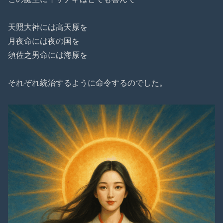
天照大神には高天原を
月夜命
には夜の国を
須佐之男命
には海原を
それぞれ統治するように命令するのでした。