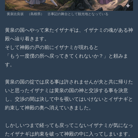
黄泉比良坂
（島根県） 古事記の舞台として観光地となっている
黄泉の国へやって来たイザナギは、イザナミの魂がある神
殿へ辿り着きます。
そして神殿の戸の前にイザナミが現れると
「もう一度僕の所へ戻ってきてくれないか？」と頼みま
す。
黄泉の国の掟では戻る事は許されませんが夫と共に帰りた
いと思ったイザナミは黄泉の国の神と交渉する事を決意
し、交渉の間は決して中を覗いてはいけないとイザナギと
約束して神殿の奥へ消えていきました。
しかしいつまで経っても戻ってこないイザナミが気になっ
たイザナギは約束を破って神殿の中に入ってしまいます。