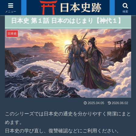
メニュー
検索
日本史 第１話 日本のはじまり【神代１】
日本史
2025.04.05
2026.06.02
このシリーズでは日本史の通史を分かりやすく簡潔にまと
めます。
日本史の学び直し、復讐確認などにご利用ください。