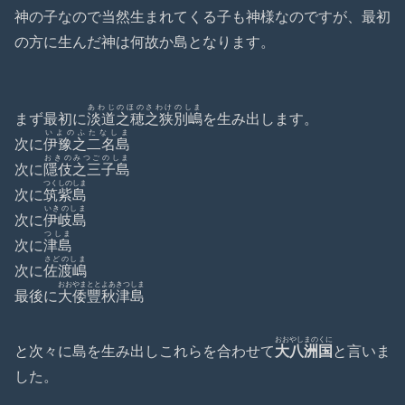
神の子なので当然生まれてくる子も神様なのですが、最初
の方に生んだ神は何故か島となります。
あわじのほのさわけのしま
まず最初に
淡道之穂之狭別嶋
を生み出します。
いよのふたなしま
次に
伊豫之二名島
おきのみつごのしま
次に
隱伎之三子島
つくしのしま
次に
筑紫島
いきのしま
次に
伊岐島
つしま
次に
津島
さどのしま
次に
佐渡嶋
おおやまととよあきつしま
最後に
大倭豐秋津島
おおやしまのくに
と次々に島を生み出しこれらを合わせて
大八洲国
と言いま
した。