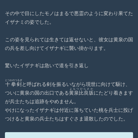
その中で目にしたモノはまるで悪霊のように変わり果てた
イザナミの姿でした。
この姿を見られては生きては返せないと、彼女は黄泉の国
の兵を差し向けてイザナギに襲い掛かります。
驚いたイザナギは急いで道を引き返し
とつかのつるぎ
十拳剣
と呼ばれる剣を振るいながら現世に向けて駆け、
よもつひらさか
ついに黄泉の国の出口である
黄泉比良坂
にたどり着きます
が兵士たちは追跡をやめません。
やけになったイザナギは付近に落ちていた桃を兵士に投げ
つけると黄泉の兵士たちはすぐさま退散したのでした。