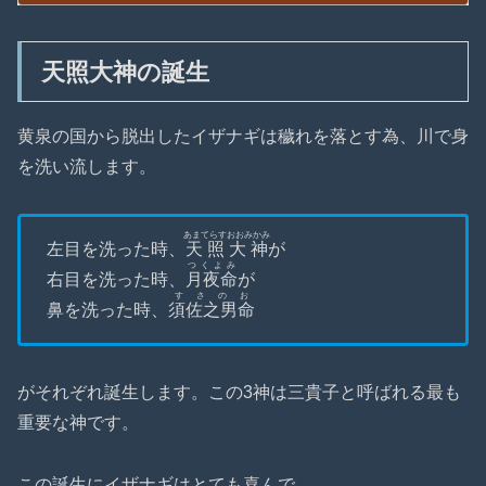
天照大神の誕生
黄泉の国から脱出したイザナギは穢れを落とす為、川で身
を洗い流します。
あまてらすおおみかみ
左目を洗った時、
天照大神
が
つくよみ
右目を洗った時、
月夜命
が
すさのお
鼻を洗った時、
須佐之男命
がそれぞれ誕生します。この3神は三貴子と呼ばれる最も
重要な神です。
この誕生にイザナギはとても喜んで