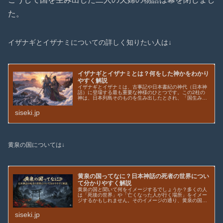
た。
イザナギとイザナミについての詳しく知りたい人は↓
イザナギとイザナミとは？何をした神かをわかり
やすく解説
イザナギとイザナミは、古事記や日本書紀の神代（日本神
話）に登場する最も重要な神様のひとつです。この2柱の
神は、日本列島そのものを生み出したとされ、「国生み神
話」の中心的存在でもあります。しかし、単なる神話の登
場人物ではありません。日本神話は...
siseki.jp
黄泉の国については↓
黄泉の国ってなに？日本神話の死者の世界につい
て分かりやすく解説
黄泉の国と聞いて何をイメージするでしょうか？多くの人
は「死後の世界」や「亡くなった人が行く場所」をイメー
ジするかもしれません。そのイメージの通り、黄泉の国は
日本神話に登場する死者の世界です。『日本書紀』『古事
記』では、妻であるイザナミを追っ...
siseki.jp