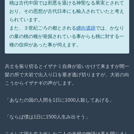
桃は古代中国では邪悪を退ける神聖なる果実とされて
おり、その思想が古代日本にも輸入されていたと考え
られています。
また、３世紀ごろの都とされる
纏向遺跡
では、かなり
の量の桃の種が発掘されている事からも桃に対する一
種の信仰があった事が伺えます。
兵士を振り切るとイザナミ自身が追いかけて来ますが間一
髪の所で大岩で出入り口を塞ぎ逃げ切りますが、大岩の向
こうからイザナギの声がします。
「あなたの国の人間を1日に1000人殺してあげる」
「ならば僕は1日に1500人生み出そう」
こうして国を生み出した二人の夫婦の物語は幕を閉じまし