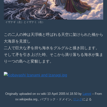
イザナギ（左）とイザナミ（右）
この二人の神は天浮橋と呼ばれる天空に架けられた橋から
大海原を見渡し
二人で巨大な矛を持ち海水をグルグルと掻き回します。
そして矛を引き上げた時、そこから滴り落ちる海水が集ま
り一つの島へと変貌します。
Originally uploaded on sv:wiki 10 April 2005 kl.18.50 by
Lamré
– From
sv.wikipedia.org., パブリック・ドメイン,
リンク
による